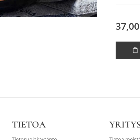
37,00
TIETOA
YRITY
Tietosuojakäytäntö
Tietoa meist