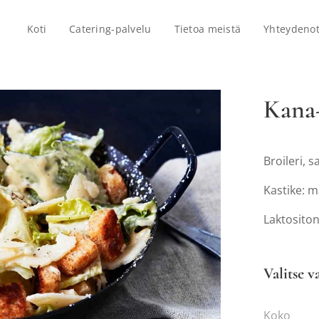
Koti
Catering-palvelu
Tietoa meistä
Yhteydenot
Kana-
Broileri, 
Kastike: m
Laktosito
Valitse v
Koko