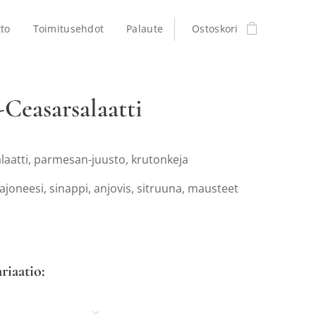
to
Toimitusehdot
Palaute
Ostoskori
Ceasarsalaatti
salaatti, parmesan-juusto, krutonkeja
ajoneesi, sinappi, anjovis, sitruuna, mausteet
n
ariaatio: