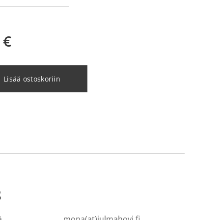
€
Lisää ostoskoriin
S
ä
mona(at)julmahovi.fi