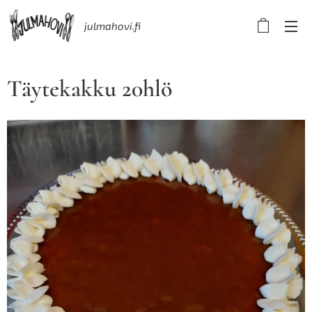
julmahovi.fi
Täytekakku 20hlö