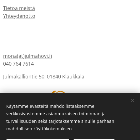
Tietoa meistä
Yhteydenotto
mona(at)julmahovi.fi
040 764 7614
Julmakalliontie 50, 01840 Klaukkala
Käytämme evästeitä mahdollistaaksemme
verkkosivustomme asianmukaisen toiminnan ja
turvallisuuden sekä tarjotaksemme sinulle parhaan
Luotu
Webnodella
Evästeet
mahdollisen käyttökokemuksen.